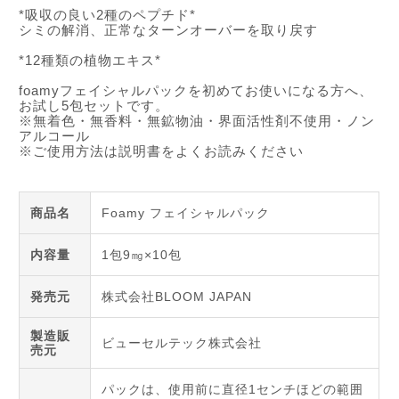
*吸収の良い2種のペプチド*
シミの解消、正常なターンオーバーを取り戻す
*12種類の植物エキス*
foamyフェイシャルパックを初めてお使いになる方へ、
お試し5包セットです。
※無着色・無香料・無鉱物油・界面活性剤不使用・ノン
アルコール
※ご使用方法は説明書をよくお読みください
商品名
Foamy フェイシャルパック
内容量
1包9㎎×10包
発売元
株式会社BLOOM JAPAN
製造販
ビューセルテック株式会社
売元
パックは、使用前に直径1センチほどの範囲