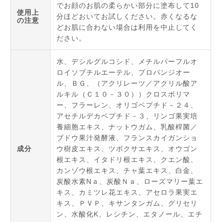
でお顔のお肌の柔らかい部分に塗布して10
使用上
分ほどおいてお試しください。赤くなるな
の注意
どお肌に合わない場合は利用を中止してく
ださい。
水、デシルグルコシド、メチルパーフルオ
ロイソブチルエーテル、プロパンジオー
ル、ＢＧ、（アクリレーツ／アクリル酸ア
ルキル（Ｃ１０－３０））クロスポリマ
ー、フラーレン、オリゴペプチド－２４、
アセチルデカペプチド－３、リンゴ果実培
養細胞エキス、ナットウガム、乳酸桿菌／
ブドウ果汁発酵液、フランスカイガンショ
成分
ウ樹皮エキス、ツボクサエキス、オウゴン
根エキス、イタドリ根エキス、クエン酸、
カンゾウ根エキス、チャ葉エキス、白金、
炭酸水素Nａ、炭酸Ｎａ、ローズマリー葉エ
キス、カミツレ花エキス、アセロラ果実エ
キス、ＰＶＰ、キサンタンガム、グリセリ
ン、水酸化K、レシチン、エタノール、エチ