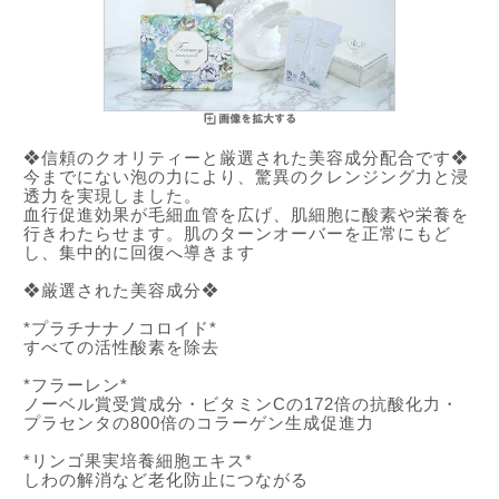
❖信頼のクオリティーと厳選された美容成分配合です❖
今までにない泡の力により、驚異のクレンジング力と浸
透力を実現しました。
血行促進効果が毛細血管を広げ、肌細胞に酸素や栄養を
行きわたらせます。肌のターンオーバーを正常にもど
し、集中的に回復へ導きます
❖厳選された美容成分❖
*プラチナナノコロイド*
すべての活性酸素を除去
*フラーレン*
ノーベル賞受賞成分・ビタミンCの172倍の抗酸化力・
プラセンタの800倍のコラーゲン生成促進力
*リンゴ果実培養細胞エキス*
しわの解消など老化防止につながる