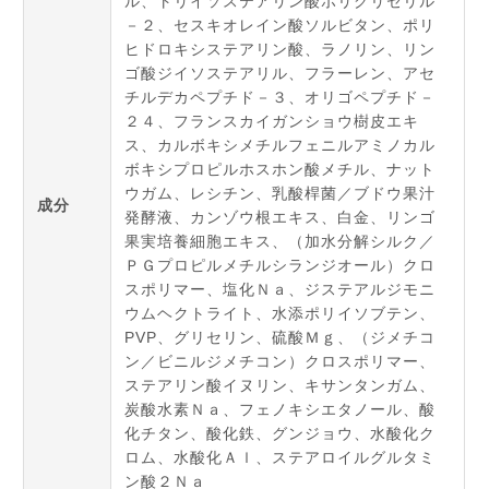
ル、トリイソステアリン酸ポリグリセリル
－２、セスキオレイン酸ソルビタン、ポリ
ヒドロキシステアリン酸、ラノリン、リン
ゴ酸ジイソステアリル、フラーレン、アセ
チルデカペプチド－３、オリゴペプチド－
２４、フランスカイガンショウ樹皮エキ
ス、カルボキシメチルフェニルアミノカル
ボキシプロピルホスホン酸メチル、ナット
ウガム、レシチン、乳酸桿菌／ブドウ果汁
成分
発酵液、カンゾウ根エキス、白金、リンゴ
果実培養細胞エキス、（加水分解シルク／
ＰＧプロピルメチルシランジオール）クロ
スポリマー、塩化Ｎａ、ジステアルジモニ
ウムヘクトライト、水添ポリイソブテン、
PVP、グリセリン、硫酸Ｍｇ、（ジメチコ
ン／ビニルジメチコン）クロスポリマー、
ステアリン酸イヌリン、キサンタンガム、
炭酸水素Ｎａ、フェノキシエタノール、酸
化チタン、酸化鉄、グンジョウ、水酸化ク
ロム、水酸化Ａｌ、ステアロイルグルタミ
ン酸２Ｎａ